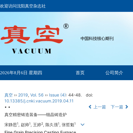
欢迎访问沈阳真空杂志社
首页
公司简介
2026年8月6日 星期四
真空
››
2019
,
Vol. 56
››
Issue (4)
: 44-48.
doi:
10.13385/j.cnki.vacuum.2019.04.11
• •
上一篇
下一篇
真空精密铸造装备——细晶铸造炉
1
1
2
1
1
宋静思
, 赵帅
, 王婷
, 陈久强
, 张哲魁
Fine Grain Precision Casting Furnace