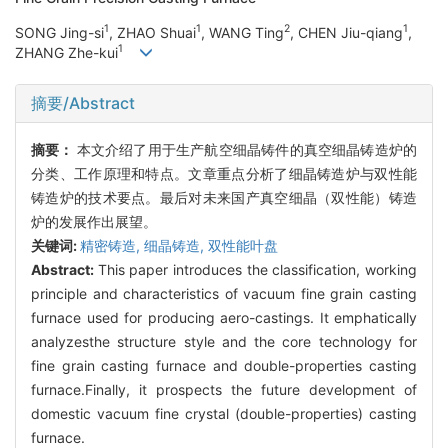
1
1
2
1
SONG Jing-si
, ZHAO Shuai
, WANG Ting
, CHEN Jiu-qiang
,
1
ZHANG Zhe-kui
摘要/Abstract
摘要：
本文介绍了用于生产航空细晶铸件的真空细晶铸造炉的
分类、工作原理和特点。文章重点分析了细晶铸造炉与双性能
铸造炉的技术要点。最后对未来国产真空细晶（双性能）铸造
炉的发展作出展望。
关键词:
精密铸造,
细晶铸造,
双性能叶盘
Abstract:
This paper introduces the classification, working
principle and characteristics of vacuum fine grain casting
furnace used for producing aero-castings. It emphatically
analyzesthe structure style and the core technology for
fine grain casting furnace and double-properties casting
furnace.Finally, it prospects the future development of
domestic vacuum fine crystal (double-properties) casting
furnace.