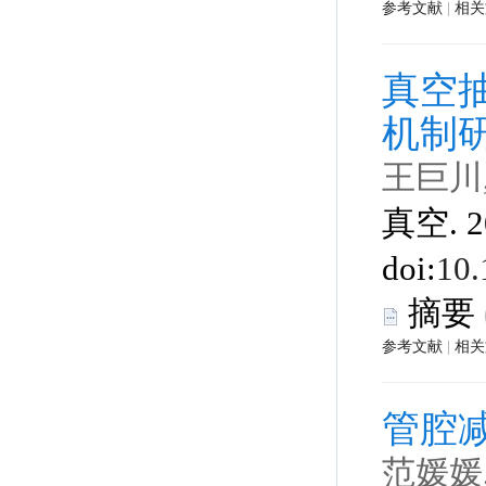
 |
 真空. 2
 |