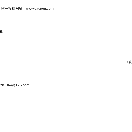
刊唯一投稿网址：
www.vacjour.com
礼
《真空》编辑
kzk1964@126.com