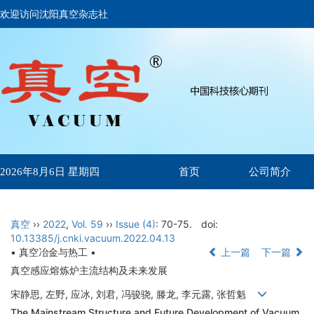
欢迎访问沈阳真空杂志社
首页
公司简介
2026年8月6日 星期四
真空
››
2022
,
Vol. 59
››
Issue (4)
: 70-75.
doi:
10.13385/j.cnki.vacuum.2022.04.13
• 真空冶金与热工 •
上一篇
下一篇
真空感应熔炼炉主流结构及未来发展
宋静思, 左野, 应冰, 刘君, 冯骏骁, 滕龙, 李元露, 张哲魁
The Mainstream Structure and Future Development of Vacuum