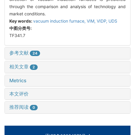
through the comparison and analysis of technology and
market conditions.
Key words:
vacuum induction furnace,
VIM,
VIDP,
UDS
中图分类号:
TF341.7
参考文献
24
相关文章
2
Metrics
本文评价
推荐阅读
0