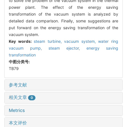
to solve the problem of the vacuum system in the thermal
power plant. The effect of the energy saving
transformation of the vacuum system is analyzed by
detailed data comparison. Finally, some suggestions are
put forward on the energy saving transformation of the
vacuum system.
Key words:
steam turbine,
vacuum system,
water ring
vacuum pump,
steam ejector,
energy saving
transformation
中图分类号:
TB79
参考文献
相关文章
0
Metrics
本文评价