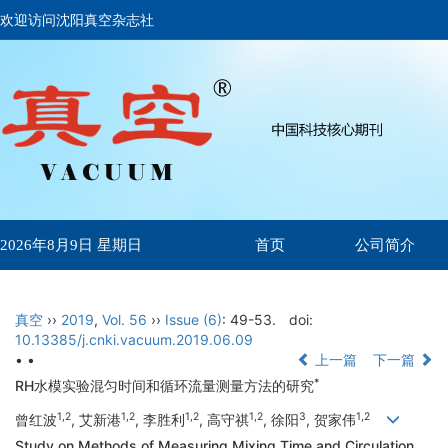
欢迎访问沈阳真空杂志社
首页
公司简介
2026年8月9日 星期日
真空
››
2019
,
Vol. 56
››
Issue (6)
: 49-53.
doi:
10.13385/j.cnki.vacuum.2019.06.09
• •
上一篇
下一篇
*
RH水模实验混匀时间和循环流量测量方法的研究
1,2
1,2
1,2
1,2
3
1,2
曾红波
, 艾新港
, 李胜利
, 高守祺
, 徐阳
, 贺家伟
Study on Methods of Measuring Mixing Time and Circulation