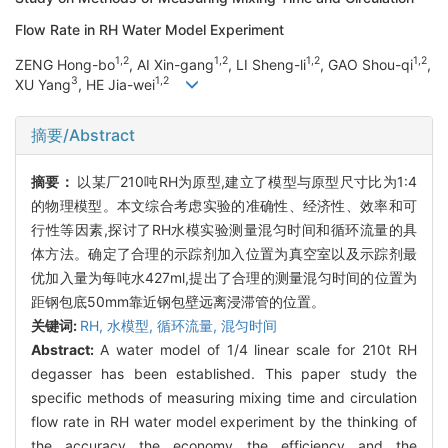
Flow Rate in RH Water Model Experiment
1,2
1,2
1,2
1,2
ZENG Hong-bo
, AI Xin-gang
, LI Sheng-li
, GAO Shou-qi
,
3
1,2
XU Yang
, HE Jia-wei
摘要/Abstract
摘要：
以某厂210吨RH为原型,建立了模型与原型尺寸比为1:4
的物理模型。本文综合考虑实验的准确性、经济性、效率和可
行性等因素,探讨了RH水模实验测量混匀时间和循环流量的具
体方法。确定了合理的示踪剂加入位置为真空室以及示踪剂最
优加入量为每吨水427ml,提出了合理的测量混匀时间的位置为
距钢包底50mm靠近钢包壁远离浸滞管的位置。
关键词:
RH,
水模型,
循环流量,
混匀时间
Abstract:
A water model of 1/4 linear scale for 210t RH
degasser has been established. This paper study the
specific methods of measuring mixing time and circulation
flow rate in RH water model experiment by the thinking of
the accuracy the economy the efficiency and the