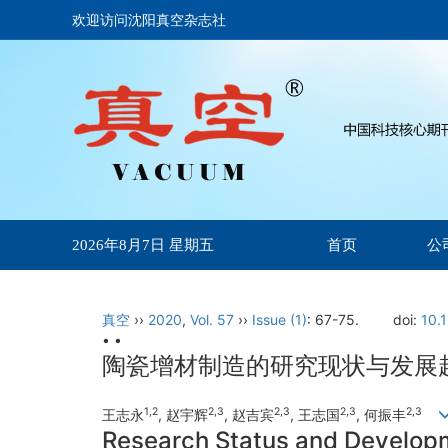
欢迎访问沈阳真空杂志社
首页
公
2026年8月7日 星期五
真空
››
2020
,
Vol. 57
››
Issue (1)
: 67-75.
doi:
10.
• •
陶瓷增材制造的研究现状与发展
1,2
2,3
2,3
2,3
2,3
王志永
, 赵宇辉
, 赵吉宾
, 王志国
, 何振丰
Research Status and Developm