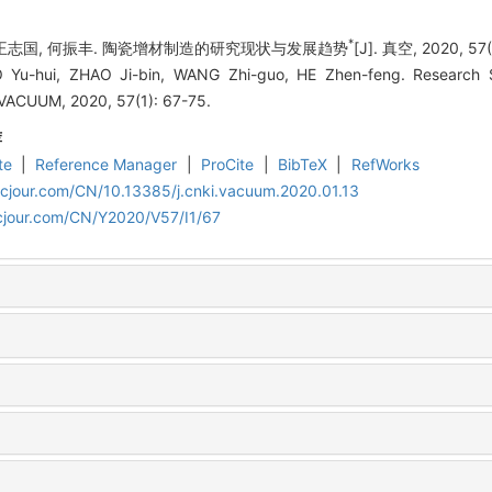
*
, 王志国, 何振丰. 陶瓷增材制造的研究现状与发展趋势
[J]. 真空, 2020, 57(
Yu-hui, ZHAO Ji-bin, WANG Zhi-guo, HE Zhen-feng. Research 
 VACUUM, 2020, 57(1): 67-75.
荐
te
|
Reference Manager
|
ProCite
|
BibTeX
|
RefWorks
cjour.com/CN/10.13385/j.cnki.vacuum.2020.01.13
cjour.com/CN/Y2020/V57/I1/67