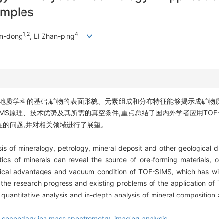
amples
1,2
4
an-dong
, LI Zhan-ping
地质学科的基础,矿物的表面形貌、元素组成和分布特征能够揭示成矿物
IMS原理、技术优势及其所需的真空条件,重点总结了国内外学者应用TOF
的问题,并对相关领域进行了展望。
is of mineralogy, petrology, mineral deposit and other geological d
tics of minerals can reveal the source of ore-forming materials, 
hnical advantages and vacuum condition of TOF-SIMS, which has wid
 the research progress and existing problems of the application o
ng, quantitative analysis and in-depth analysis of mineral compositi
ht secondary ion mass spectrometry,
imaging analysis