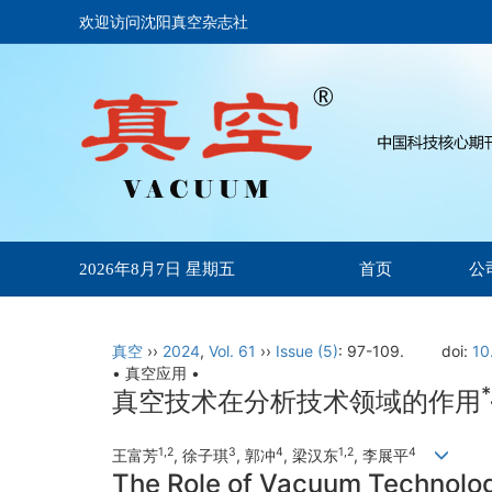
欢迎访问沈阳真空杂志社
首页
公
2026年8月7日 星期五
真空
››
2024
,
Vol. 61
››
Issue (5)
: 97-109.
doi:
10
• 真空应用 •
*
真空技术在分析技术领域的作用
1,2
3
4
1,2
4
王富芳
, 徐子琪
, 郭冲
, 梁汉东
, 李展平
The Role of Vacuum Technolog