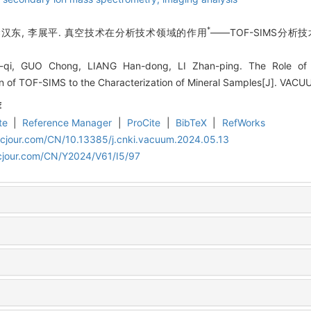
*
 梁汉东, 李展平. 真空技术在分析技术领域的作用
——TOF-SIMS分析
qi, GUO Chong, LIANG Han-dong, LI Zhan-ping. The Role of V
 of TOF-SIMS to the Characterization of Mineral Samples[J]. VACUU
荐
te
|
Reference Manager
|
ProCite
|
BibTeX
|
RefWorks
acjour.com/CN/10.13385/j.cnki.vacuum.2024.05.13
cjour.com/CN/Y2024/V61/I5/97