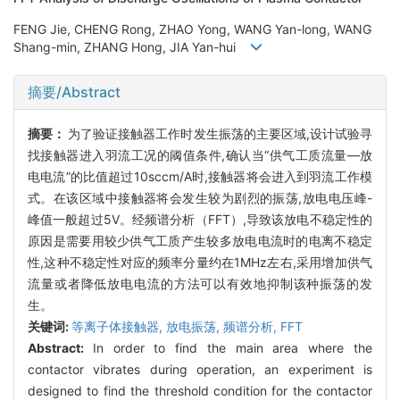
FENG Jie, CHENG Rong, ZHAO Yong, WANG Yan-long, WANG
Shang-min, ZHANG Hong, JIA Yan-hui
摘要/Abstract
摘要：
为了验证接触器工作时发生振荡的主要区域,设计试验寻
找接触器进入羽流工况的阈值条件,确认当“供气工质流量—放
电电流”的比值超过10sccm/A时,接触器将会进入到羽流工作模
式。在该区域中接触器将会发生较为剧烈的振荡,放电电压峰-
峰值一般超过5V。经频谱分析（FFT）,导致该放电不稳定性的
原因是需要用较少供气工质产生较多放电电流时的电离不稳定
性,这种不稳定性对应的频率分量约在1MHz左右,采用增加供气
流量或者降低放电电流的方法可以有效地抑制该种振荡的发
生。
关键词:
等离子体接触器,
放电振荡,
频谱分析,
FFT
Abstract:
In order to find the main area where the
contactor vibrates during operation, an experiment is
designed to find the threshold condition for the contactor