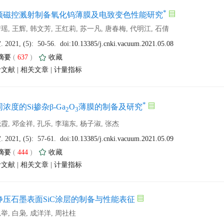
 (
 )
 |
 |
 (
 )
 |
 |