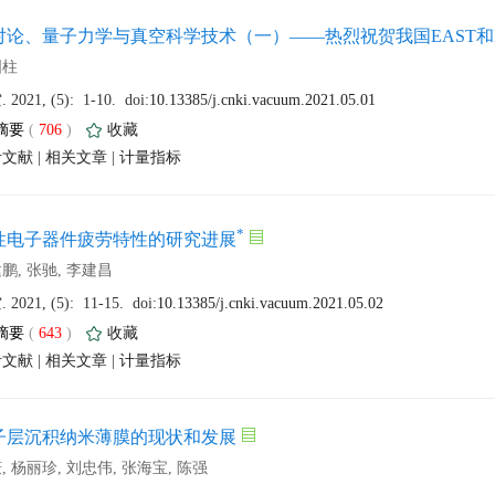
 (
 )
 |
 |
 (
 )
 |
 |