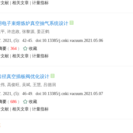
 |
 |
 (
 )
 |
 |
 (
 )
 |
 |