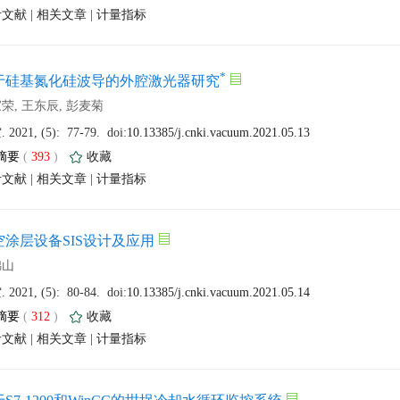
 |
 |
 (
 )
 |
 |
 (
 )
 |
 |