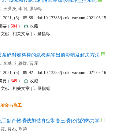
 (
 )
 |
 |
 (
 )
 |
 |