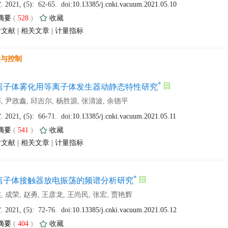
 (
 )
 |
 |
 (
 )
 |
 |
 (
 )