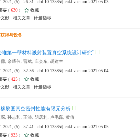
 (
 )
 |
 |
 (
 )
 |
 |
 (
 )