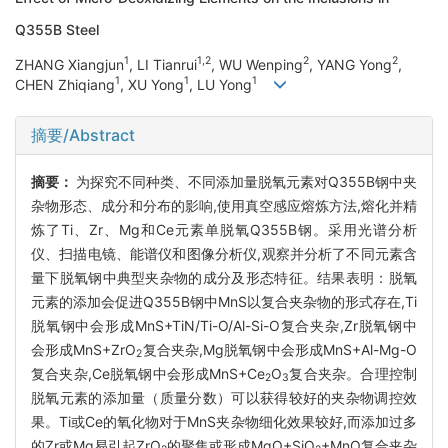
Q355B Steel
1
1,2
2
2
ZHANG Xiangjun
, LI Tianrui
, WU Wenping
, YANG Yong
,
1
1
1
CHEN Zhiqiang
, XU Yong
, LU Yong
摘要/Abstract
摘要：
为探究不同种类、不同添加量脱氧元素对Q355B钢中夹
杂物形态、成分和分布的影响,使用真空感应熔炼方法,熔化并精
炼了Ti、Zr、Mg和Ce元素单脱氧Q355B钢。采用光谱分析
仪、扫描电镜、能谱仪和图像分析仪,观察并分析了不同元素含
量下脱氧钢中典型夹杂物的成分及形态特征。结果表明：脱氧
元素的添加会促进Q355B钢中MnS以复合夹杂物的形式存在,Ti
脱氧钢中会形成MnS+TiN/Ti-O/Al-Si-O复合夹杂,Zr脱氧钢中
会形成MnS+ZrO
复合夹杂,Mg脱氧钢中会形成MnS+Al-Mg-O
2
复合夹杂,Ce脱氧钢中会形成MnS+Ce
O
复合夹杂。合理控制
2
3
脱氧元素的添加量（质量分数）可以获得较好的夹杂物调控效
果。Ti或Ce的氧化物对于MnS夹杂物细化效果较好,而添加过多
的Zr或Mg易引起ZrO
的聚集或形成MgO+SiO
+MnO复合夹杂