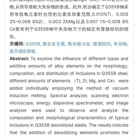
2
2
物,从而导致粗大夹杂物的形成。此外,初步确定了Q355B钢采
用单脱氧元素时合理的元素添加量范围,0.010%Ti、0.005
2%~0.008 8%Zr、0.003 2%Mg以及0.007 1%~0.008 8%
Ce更有利于Q355B钢中夹杂物尺寸的稳定和显微组织的细
化。
关键词:
Q355B,
微合金元素,
氧化物冶金,
微观组织,
夹杂物,
真空感应熔炼
Abstract:
To explore the influence of different types and
additive amounts of alloy elements on the morphology,
composition, and distribution of inclusions in Q355B steel,
different amounts of elements （Ti, Zr, Mg, and Ce） were
added individually employing the method of vacuum
induction melting. Spectral analyzer, scanning electron
microscope, energy dispersive spectrometer, and image
analyzer were used to observe and analyze the
composition and morphological characteristics of typical
inclusions in Q355B deoxidized steels. The results indicate
that the addition of deoxidizing elements promotes the