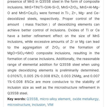
presence of MnS in Q355B steel in the form of composite
inclusions. MnS+TiN/Ti-O/Al-Si-O, MnS+ZrO
, MnS+Al-Mg-
2
O and MnS+Ce
O
were formed in Ti-, Zr-, Mg- and Ce-
2
3
deoxidized steels, respectively. Proper control of the
amount （mass fraction）of deoxidizing elements can
achieve better control of inclusions. Oxides of Ti or Ce
have a better refinement effect on the size of MnS
inclusions, while excessive amounts of Zr or Mg can lead
to the aggregation of ZrO
or the formation of
2
MgO+SiO
+MnO composite inclusions, resulting in the
2
formation of coarse inclusions. Additionally, the reasonable
range of elemental addition for Q355B steel when using
single deoxidizing elements is preliminarily determined.
0.010%Ti, 0.005 2%-0.008 8%Zr, 0.003 2%Mg, and 0.007
1%-0.008 8%Ce are more conducive to the stability of
inclusion size as well as the microstructure refinement in
Q355B steel.
Key words:
Q355B,
micro-alloy element,
oxide metallurgy,
microstructure,
inclusion,
VIM