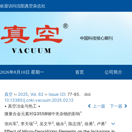
欢迎访问沈阳真空杂志社
首页
公司简介
2026年8月10日 星期一
真空
››
2025
,
Vol. 62
››
Issue (2)
: 77-85.
doi:
10.13385/j.cnki.vacuum.2025.02.12
• 真空冶金与热工 •
上一篇
下一篇
*
微量合金元素对Q355B钢中夹杂物的影响
1
1,2
2
2
1
1
1
张向军
, 李天瑞
, 吴文平
, 杨永
, 陈志强
, 徐勇
, 卢勇
Effect of Micro-Deoxidizing Elements on the Inclusions in