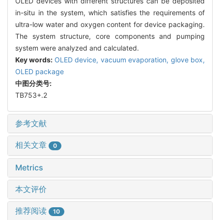
OLED devices with different structures can be deposited
in-situ in the system, which satisfies the requirements of
ultra-low water and oxygen content for device packaging.
The system structure, core components and pumping
system were analyzed and calculated.
Key words:
OLED device,
vacuum evaporation,
glove box,
OLED package
中图分类号:
TB753+.2
参考文献
相关文章
0
Metrics
本文评价
推荐阅读
10