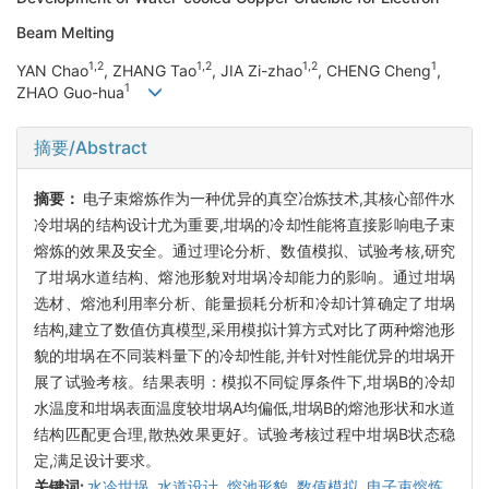
Beam Melting
1,2
1,2
1,2
1
YAN Chao
, ZHANG Tao
, JIA Zi-zhao
, CHENG Cheng
,
1
ZHAO Guo-hua
摘要/Abstract
摘要：
电子束熔炼作为一种优异的真空冶炼技术,其核心部件水
冷坩埚的结构设计尤为重要,坩埚的冷却性能将直接影响电子束
熔炼的效果及安全。通过理论分析、数值模拟、试验考核,研究
了坩埚水道结构、熔池形貌对坩埚冷却能力的影响。通过坩埚
选材、熔池利用率分析、能量损耗分析和冷却计算确定了坩埚
结构,建立了数值仿真模型,采用模拟计算方式对比了两种熔池形
貌的坩埚在不同装料量下的冷却性能,并针对性能优异的坩埚开
展了试验考核。结果表明：模拟不同锭厚条件下,坩埚B的冷却
水温度和坩埚表面温度较坩埚A均偏低,坩埚B的熔池形状和水道
结构匹配更合理,散热效果更好。试验考核过程中坩埚B状态稳
定,满足设计要求。
关键词:
水冷坩埚,
水道设计,
熔池形貌,
数值模拟,
电子束熔炼