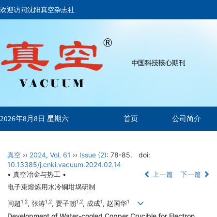
欢迎访问沈阳真空杂志社
首页
公司简介
2026年8月8日 星期六
真空
››
2024
,
Vol. 61
››
Issue (2)
: 78-85.
doi:
10.13385/j.cnki.vacuum.2024.02.14
• 真空冶金与热工 •
上一篇
下一篇
电子束熔炼用水冷铜坩埚研制
1,2
1,2
1,2
1
1
闫超
, 张涛
, 贾子朝
, 成成
, 赵国华
Development of Water-cooled Copper Crucible for Electron